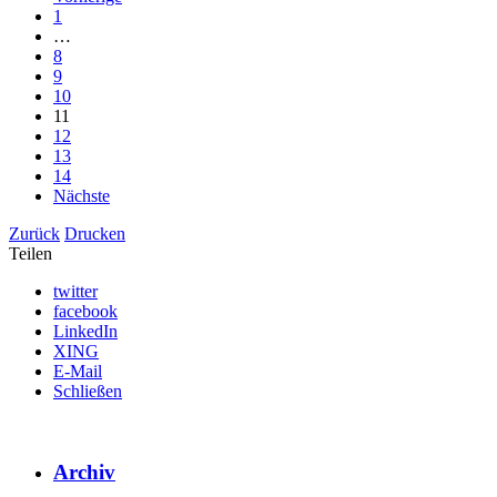
1
…
8
9
10
11
12
13
14
Nächste
Zurück
Drucken
Teilen
twitter
facebook
LinkedIn
XING
E-Mail
Schließen
Archiv