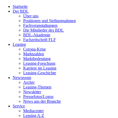
Startseite
Der BDL
Über uns
Positionen und Stellungnahmen
Fachveranstaltungen
Die Mitglieder des BDL
BDL-Akademie
Fachzeitschrift FLF
Leasing
Corona-Krise
Marktzahlen
Marktbedeutung
Leasing-Forschung
Karriere im Leasing
Leasing-Geschichte
Newsroom
Archiv
Leasing-Themen
Newsletter
Pressefotos/Logos
News aus der Branche
Service
Mediacenter
Leasing A-Z