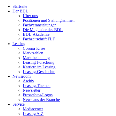
Startseite
Der BDL
Über uns
Positionen und Stellungnahmen
Fachveranstaltungen
Die Mitglieder des BDL
BDL-Akademie
Fachzeitschrift FLF
Leasing
Corona-Krise
Marktzahlen
Marktbedeutung
Leasing-Forschung
Karriere im Leasing
Leasing-Geschichte
Newsroom
Archiv
Leasing-Themen
Newsletter
Pressefotos/Logos
News aus der Branche
Service
Mediacenter
Leasing A-Z