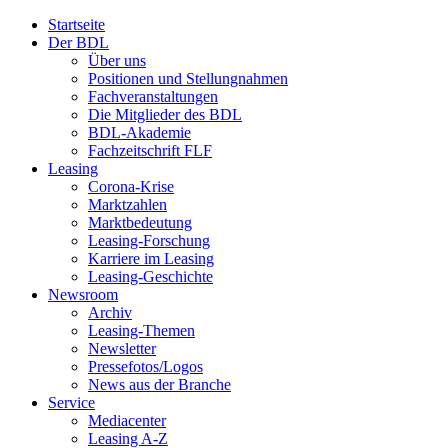
Startseite
Der BDL
Über uns
Positionen und Stellungnahmen
Fachveranstaltungen
Die Mitglieder des BDL
BDL-Akademie
Fachzeitschrift FLF
Leasing
Corona-Krise
Marktzahlen
Marktbedeutung
Leasing-Forschung
Karriere im Leasing
Leasing-Geschichte
Newsroom
Archiv
Leasing-Themen
Newsletter
Pressefotos/Logos
News aus der Branche
Service
Mediacenter
Leasing A-Z