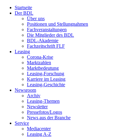
Startseite
Der BDL
Über uns
Positionen und Stellungnahmen
Fachveranstaltungen
Die Mitglieder des BDL
BDL-Akademie
Fachzeitschrift FLF
Leasing
Corona-Krise
Marktzahlen
Marktbedeutung
Leasing-Forschung
Karriere im Leasing
Leasing-Geschichte
Newsroom
Archiv
Leasing-Themen
Newsletter
Pressefotos/Logos
News aus der Branche
Service
Mediacenter
Leasing A-Z