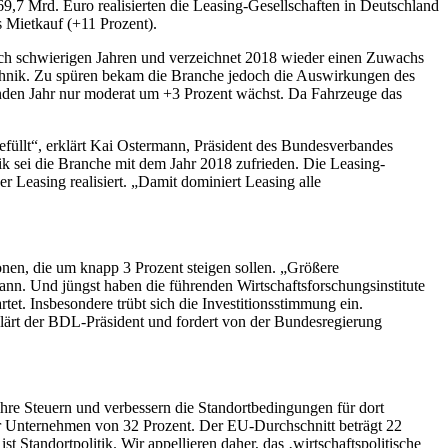
,7 Mrd. Euro realisierten die Leasing-Gesellschaften in Deutschland
ls Mietkauf (+11 Prozent).
nach schwierigen Jahren und verzeichnet 2018 wieder einen Zuwachs
echnik. Zu spüren bekam die Branche jedoch die Auswirkungen des
enden Jahr nur moderat um +3 Prozent wächst. Da Fahrzeuge das
efüllt“, erklärt Kai Ostermann, Präsident des Bundesverbandes
 sei die Branche mit dem Jahr 2018 zufrieden. Die Leasing-
 Leasing realisiert. „Damit dominiert Leasing alle
nen, die um knapp 3 Prozent steigen sollen. „Größere
ann. Und jüngst haben die führenden Wirtschaftsforschungsinstitute
et. Insbesondere trübt sich die Investitionsstimmung ein.
erklärt der BDL-Präsident und fordert von der Bundesregierung
ihre Steuern und verbessern die Standortbedingungen für dort
der Unternehmen von 32 Prozent. Der EU-Durchschnitt beträgt 22
 Standortpolitik. Wir appellieren daher, das ‚wirtschaftspolitische