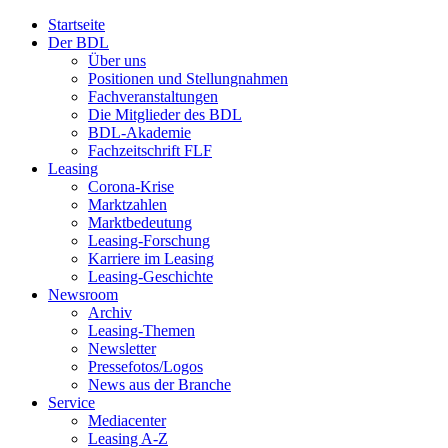
Startseite
Der BDL
Über uns
Positionen und Stellungnahmen
Fachveranstaltungen
Die Mitglieder des BDL
BDL-Akademie
Fachzeitschrift FLF
Leasing
Corona-Krise
Marktzahlen
Marktbedeutung
Leasing-Forschung
Karriere im Leasing
Leasing-Geschichte
Newsroom
Archiv
Leasing-Themen
Newsletter
Pressefotos/Logos
News aus der Branche
Service
Mediacenter
Leasing A-Z