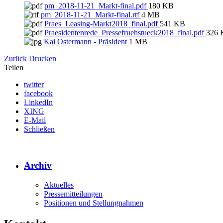
pm_2018-11-21_Markt-final.pdf
180 KB
pm_2018-11-21_Markt-final.rtf
4 MB
Praes_Leasing-Markt2018_final.pdf
541 KB
Praesidentenrede_Pressefruehstueck2018_final.pdf
326 
Kai Ostermann - Präsident
1 MB
Zurück
Drucken
Teilen
twitter
facebook
LinkedIn
XING
E-Mail
Schließen
Archiv
Aktuelles
Pressemitteilungen
Positionen und Stellungnahmen