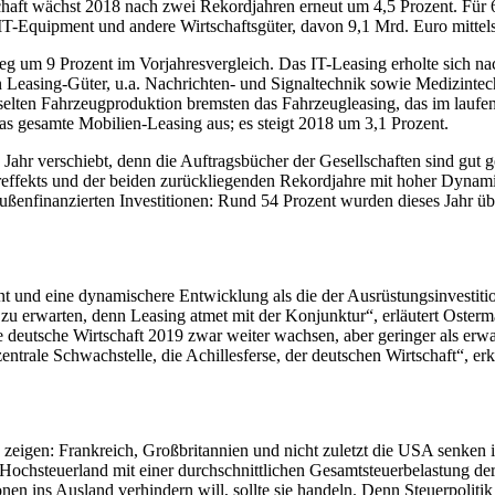
aft wächst 2018 nach zwei Rekordjahren erneut um 4,5 Prozent. Für 69
 IT-Equipment und andere Wirtschaftsgüter, davon 9,1 Mrd. Euro mitte
ieg um 9 Prozent im Vorjahresvergleich. Das IT-Leasing erholte sich 
en Leasing-Güter, u.a. Nachrichten- und Signaltechnik sowie Medizint
selten Fahrzeugproduktion bremsten das Fahrzeugleasing, das im lauf
s gesamte Mobilien-Leasing aus; es steigt 2018 um 3,1 Prozent.
ahr verschiebt, denn die Auftragsbücher der Gesellschaften sind gut g
ffekts und der beiden zurückliegenden Rekordjahre mit hoher Dynamik
ßenfinanzierten Investitionen: Rund 54 Prozent wurden dieses Jahr über
 und eine dynamischere Entwicklung als die der Ausrüstungsinvestitio
zu erwarten, denn Leasing atmet mit der Konjunktur“, erläutert Osterm
deutsche Wirtschaft 2019 zwar weiter wachsen, aber geringer als erwart
zentrale Schwachstelle, die Achillesferse, der deutschen Wirtschaft“, 
 zeigen: Frankreich, Großbritannien und nicht zuletzt die USA senken 
h Hochsteuerland mit einer durchschnittlichen Gesamtsteuerbelastung 
ins Ausland verhindern will, sollte sie handeln. Denn Steuerpolitik ist