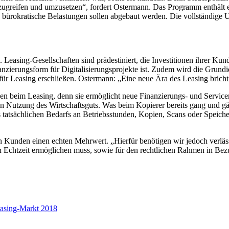
zugreifen und umzusetzen“, fordert Ostermann. Das Programm enthält 
 bürokratische Belastungen sollen abgebaut werden. Die vollständig
 Leasing-Gesellschaften sind prädestiniert, die Investitionen ihrer Kun
zierungsform für Digitalisierungsprojekte ist. Zudem wird die Grundid
r Leasing erschließen. Ostermann: „Eine neue Ära des Leasing bricht
ngen beim Leasing, denn sie ermöglicht neue Finanzierungs- und Servic
n Nutzung des Wirtschaftsguts. Was beim Kopierer bereits gang und gäb
tatsächlichen Bedarfs an Betriebsstunden, Kopien, Scans oder Speicher
Kunden einen echten Mehrwert. „Hierfür benötigen wir jedoch verläss
in Echtzeit ermöglichen muss, sowie für den rechtlichen Rahmen in B
asing-Markt 2018