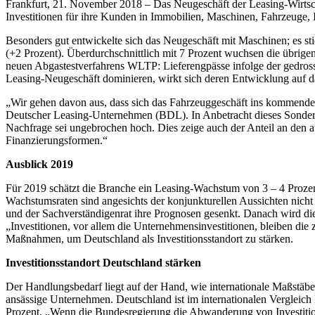
Frankfurt, 21. November 2018 –
Das Neugeschäft der Leasing-Wirtsch
Investitionen für ihre Kunden in Immobilien, Maschinen, Fahrzeuge,
Besonders gut entwickelte sich das Neugeschäft mit Maschinen; es st
(+2 Prozent). Überdurchschnittlich mit 7 Prozent wuchsen die übrig
neuen Abgastestverfahrens WLTP: Lieferengpässe infolge der gedros
Leasing-Neugeschäft dominieren, wirkt sich deren Entwicklung auf da
„Wir gehen davon aus, dass sich das Fahrzeuggeschäft ins kommende J
Deutscher Leasing-Unternehmen (BDL). In Anbetracht dieses Sondere
Nachfrage sei ungebrochen hoch. Dies zeige auch der Anteil an den au
Finanzierungsformen.“
Ausblick 2019
Für 2019 schätzt die Branche ein Leasing-Wachstum von 3 – 4 Prozent
Wachstumsraten sind angesichts der konjunkturellen Aussichten nicht 
und der Sachverständigenrat ihre Prognosen gesenkt. Danach wird die 
„Investitionen, vor allem die Unternehmensinvestitionen, bleiben die 
Maßnahmen, um Deutschland als Investitionsstandort zu stärken.
Investitionsstandort Deutschland stärken
Der Handlungsbedarf liegt auf der Hand, wie internationale Maßstäbe
ansässige Unternehmen. Deutschland ist im internationalen Vergleic
Prozent. „Wenn die Bundesregierung die Abwanderung von Investitionen 