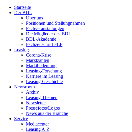
Startseite
Der BDL
Über uns
Positionen und Stellungnahmen
Fachveranstaltungen
Die Mitglieder des BDL
BDL-Akademie
Fachzeitschrift FLF
Leasing
Corona-Krise
Marktzahlen
Marktbedeutung
Leasing-Forschung
Karriere im Leasing
Leasing-Geschichte
Newsroom
Archiv
Leasing-Themen
Newsletter
Pressefotos/Logos
News aus der Branche
Service
Mediacenter
Leasing A-Z