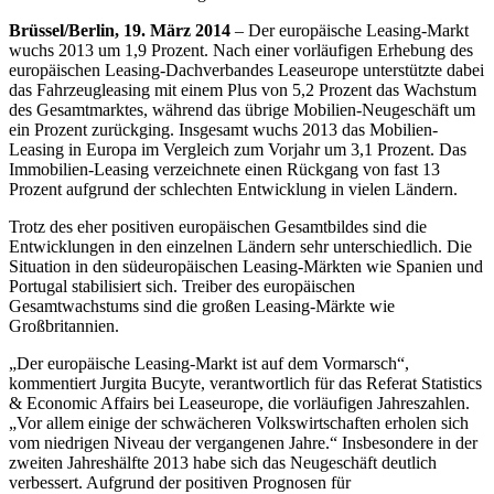
Brüssel/Berlin, 19. März 2014
– Der europäische Leasing-Markt
wuchs 2013 um 1,9 Prozent. Nach einer vorläufigen Erhebung des
europäischen Leasing-Dachverbandes Leaseurope unterstützte dabei
das Fahrzeugleasing mit einem Plus von 5,2 Prozent das Wachstum
des Gesamtmarktes, während das übrige Mobilien-Neugeschäft um
ein Prozent zurückging. Insgesamt wuchs 2013 das Mobilien-
Leasing in Europa im Vergleich zum Vorjahr um 3,1 Prozent. Das
Immobilien-Leasing verzeichnete einen Rückgang von fast 13
Prozent aufgrund der schlechten Entwicklung in vielen Ländern.
Trotz des eher positiven europäischen Gesamtbildes sind die
Entwicklungen in den einzelnen Ländern sehr unterschiedlich. Die
Situation in den südeuropäischen Leasing-Märkten wie Spanien und
Portugal stabilisiert sich. Treiber des europäischen
Gesamtwachstums sind die großen Leasing-Märkte wie
Großbritannien.
„Der europäische Leasing-Markt ist auf dem Vormarsch“,
kommentiert Jurgita Bucyte, verantwortlich für das Referat Statistics
& Economic Affairs bei Leaseurope, die vorläufigen Jahreszahlen.
„Vor allem einige der schwächeren Volkswirtschaften erholen sich
vom niedrigen Niveau der vergangenen Jahre.“ Insbesondere in der
zweiten Jahreshälfte 2013 habe sich das Neugeschäft deutlich
verbessert. Aufgrund der positiven Prognosen für