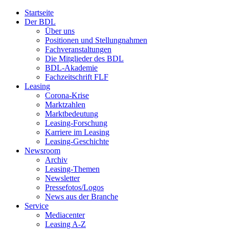
Startseite
Der BDL
Über uns
Positionen und Stellungnahmen
Fachveranstaltungen
Die Mitglieder des BDL
BDL-Akademie
Fachzeitschrift FLF
Leasing
Corona-Krise
Marktzahlen
Marktbedeutung
Leasing-Forschung
Karriere im Leasing
Leasing-Geschichte
Newsroom
Archiv
Leasing-Themen
Newsletter
Pressefotos/Logos
News aus der Branche
Service
Mediacenter
Leasing A-Z