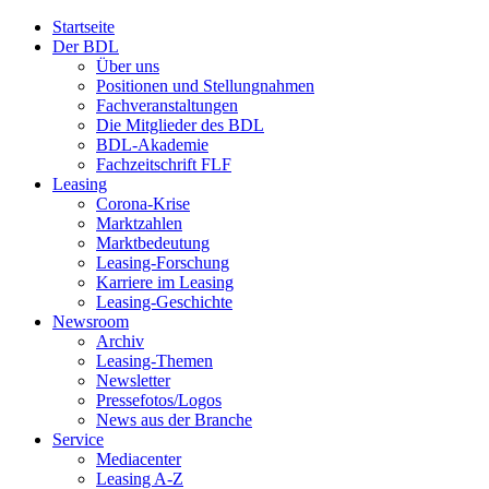
Startseite
Der BDL
Über uns
Positionen und Stellungnahmen
Fachveranstaltungen
Die Mitglieder des BDL
BDL-Akademie
Fachzeitschrift FLF
Leasing
Corona-Krise
Marktzahlen
Marktbedeutung
Leasing-Forschung
Karriere im Leasing
Leasing-Geschichte
Newsroom
Archiv
Leasing-Themen
Newsletter
Pressefotos/Logos
News aus der Branche
Service
Mediacenter
Leasing A-Z