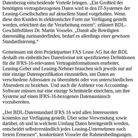
Datenbezug entscheidende Vorteile bringen. „Ein Großteil der
benötigten vertragsbezogenen Daten wird in den IT-Systemen der
Leasing-Gesellschaften auf aktuellem Stand vorgehalten. Wenn
diese den Kunden in elektronischer Form zur Verfügung gestellt
werden, erleichtert das die Verarbeitung enorm“, erläutert BDL-
Geschäftsführer Dr. Martin Vosseler. „Damit alle Beteiligten
datenmäßig zueinanderfinden, bedarf es allerdings einer gewissen
Standardisierung.“
Gemeinsam mit dem Projektpartner FAS Lease AG hat der BDL
deshalb ein einheitliches Datenformat mit spezifizierten Definitionen
für die IFRS-16-relevanten Vertragsinformationen erarbeitet.
Leasing-Geber und Leasing-Nehmer brauchen sich jeweils nur auf
eine einzige Datenspezifikation einzustellen, um Daten an
verschiedene Adressaten zu übermitteln oder von unterschiedlichen
Absendern zu beziehen. Und auch die Anbieter von Accounting-
Software müssen nur eine einzige Schnittstelle einrichten, um ihre
Systeme auf einen IFRS-16-bezogenen Datenaustausch
vorzubereiten.
„Der BDL-Datenstandard IFRS 16 wird allen Interessenten
kostenlos zur Verfügung gestellt. Über seine Verwendung sowie
darüber, ob und in welchem Umfang Daten bereitgestellt werden,
entscheidet selbstverständlich jedes Leasing-Unter­nehmen nach
freiem Ermessen“, konkretisiert Vosseler die Rahmenbedingungen.