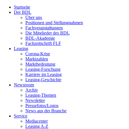
Startseite
Der BDL
Über uns
Positionen und Stellungnahmen
Fachveranstaltungen
Die Mitglieder des BDL
BDL-Akademie
Fachzeitschrift FLF
Leasing
Corona-Krise
Marktzahlen
Marktbedeutung
Leasing-Forschung
Karriere im Leasing
Leasing-Geschichte
Newsroom
Archiv
Leasing-Themen
Newsletter
Pressefotos/Logos
News aus der Branche
Service
Mediacenter
Leasing A-Z