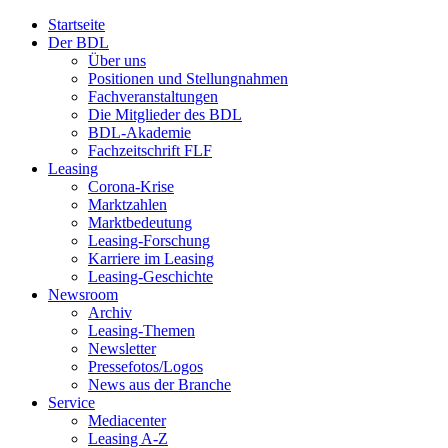
Startseite
Der BDL
Über uns
Positionen und Stellungnahmen
Fachveranstaltungen
Die Mitglieder des BDL
BDL-Akademie
Fachzeitschrift FLF
Leasing
Corona-Krise
Marktzahlen
Marktbedeutung
Leasing-Forschung
Karriere im Leasing
Leasing-Geschichte
Newsroom
Archiv
Leasing-Themen
Newsletter
Pressefotos/Logos
News aus der Branche
Service
Mediacenter
Leasing A-Z