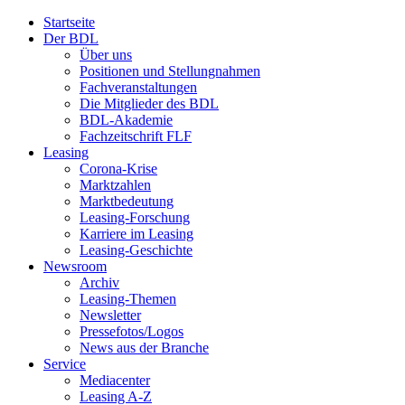
Startseite
Der BDL
Über uns
Positionen und Stellungnahmen
Fachveranstaltungen
Die Mitglieder des BDL
BDL-Akademie
Fachzeitschrift FLF
Leasing
Corona-Krise
Marktzahlen
Marktbedeutung
Leasing-Forschung
Karriere im Leasing
Leasing-Geschichte
Newsroom
Archiv
Leasing-Themen
Newsletter
Pressefotos/Logos
News aus der Branche
Service
Mediacenter
Leasing A-Z