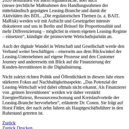
2020 bestimmen vor allem regulatorische, aber auch
(steuer-)rechtliche Maßnahmen den Handlungsrahmen der
mittelständisch geprägten Leasing-Branche und damit die
Aktivitäten des BDL. „Die regulatorischen Themen (u. a. BAIT,
MaRisk) werden wir mit Aufsicht und Gesetzgeber intensiv
diskutieren und uns in Berlin und Brüssel für Proportionalität und
mehr Differenzierung – möglichst in einem eigenen Leasing-Regime
– einsetzen“, kündigte die promovierte Wirtschaftsjuristin an.
Auch der digitale Wandel in Wirtschaft und Gesellschaft werde den
Verband weiter beschäftigen – einerseits aus dem Blickwinkel der
Leasing-Unternehmen auf eigene Prozesse und den Customer
Journey und andererseits mit Blick auf die Finanzierung der
Kunden-Investitionen in die Digitalisierung.
Nicht zuletzt richten Politik und Öffentlichkeit in diesem Jahr einen
stärkeren Fokus auf Nachhaltigkeitsaspekte. „Das Potenzial der
Leasing-Wirtschaft wird dabei oftmals nicht erkannt. Als Finanzierer
von ‚grünen Investitionen‘ werden wir daher verstärkt
Energieeffizienz, Ressourcenschonung und Kreislaufvorteile der
Leasing-Branche hervorheben“, erläuterte Dr. Conen. Sie folgt auf
Horst Fittler, der nach zehn Jahren als Hauptgeschäftsführer in den
Ruhestand getreten ist.
Zurück
Zurück
Drucken