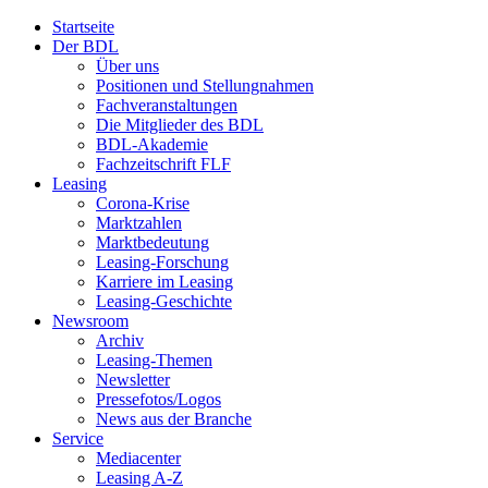
Startseite
Der BDL
Über uns
Positionen und Stellungnahmen
Fachveranstaltungen
Die Mitglieder des BDL
BDL-Akademie
Fachzeitschrift FLF
Leasing
Corona-Krise
Marktzahlen
Marktbedeutung
Leasing-Forschung
Karriere im Leasing
Leasing-Geschichte
Newsroom
Archiv
Leasing-Themen
Newsletter
Pressefotos/Logos
News aus der Branche
Service
Mediacenter
Leasing A-Z